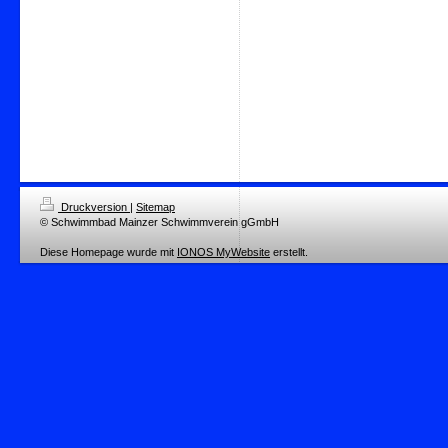
Druckversion
|
Sitemap
© Schwimmbad Mainzer Schwimmverein gGmbH
Diese Homepage wurde mit
IONOS MyWebsite
erstellt.