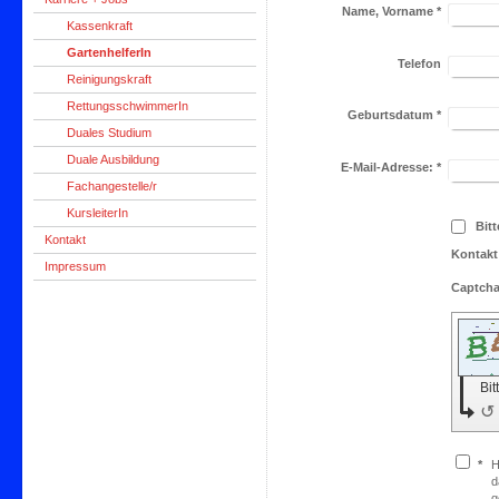
Name, Vorname
*
Kassenkraft
GartenhelferIn
Telefon
Reinigungskraft
RettungsschwimmerIn
Geburtsdatum
*
Duales Studium
Duale Ausbildung
E-Mail-Adresse:
*
Fachangestelle/r
KursleiterIn
Bit
Kontakt
Kontakt 
Impressum
Bit
↺
*
H
d
g