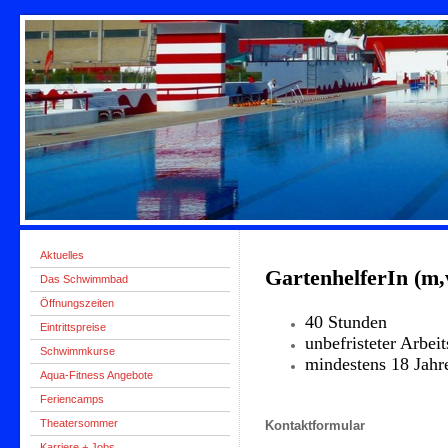
Aktuelles
GartenhelferIn (m
Das Schwimmbad
Öffnungszeiten
40 Stunden
Eintrittspreise
unbefristeter Arbeit
Schwimmkurse
mindestens 18 Jahr
Aqua-Fitness Angebote
Feriencamps
Theatersommer
Kontaktformular
Karriere + Jobs