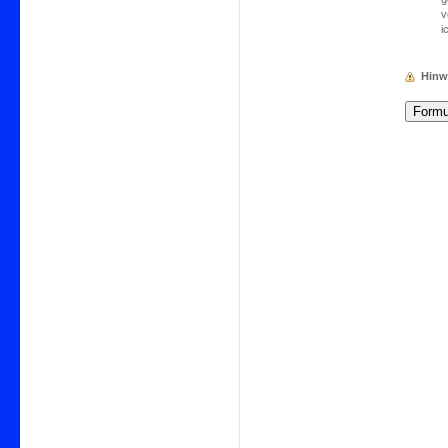
v
i
Hinw