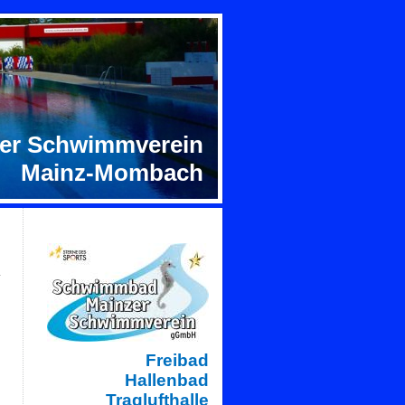
er Schwimmverein
Mainz-Mombach
Freibad
Hallenbad
Traglufthalle