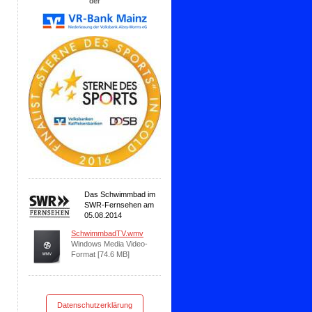
der
Das Schwimmbad im
SWR-Fernsehen am
05.08.2014
SchwimmbadTV.wmv
Windows Media Video-
Format [74.6 MB]
Datenschutzerklärung