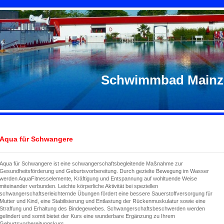
Schwimmbad Mainz
Aqua für Schwangere
Aqua für Schwangere ist eine schwangerschaftsbegleitende Maßnahme zur
Gesundheitsförderung und Geburtsvorbereitung. Durch gezielte Bewegung im Wasser
werden AquaFitnesselemente, Kräftigung und Entspannung auf wohltuende Weise
miteinander verbunden. Leichte körperliche Aktivität bei speziellen
schwangerschaftserleichternde Übungen fördert eine bessere Sauerstoffversorgung für
Mutter und Kind, eine Stabilisierung und Entlastung der Rückenmuskulatur sowie eine
Straffung und Erhaltung des Bindegewebes. Schwangerschaftsbeschwerden werden
gelindert und somit bietet der Kurs eine wunderbare Ergänzung zu Ihrem
Geburtsvorbereitungskurs.